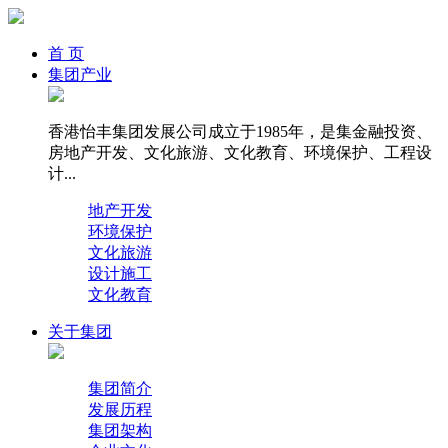
首 页
集团产业
香港怡丰集团发展公司成立于1985年，是集金融投资、
房地产开发、文化旅游、文化教育、环境保护、工程设
计...
地产开发
环境保护
文化旅游
设计施工
文化教育
关于集团
集团简介
发展历程
集团架构