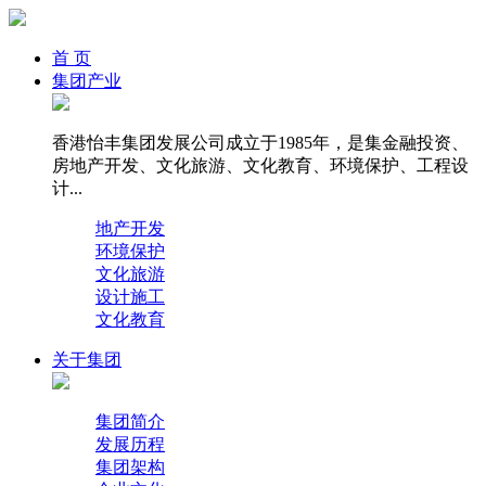
首 页
集团产业
香港怡丰集团发展公司成立于1985年，是集金融投资、
房地产开发、文化旅游、文化教育、环境保护、工程设
计...
地产开发
环境保护
文化旅游
设计施工
文化教育
关于集团
集团简介
发展历程
集团架构