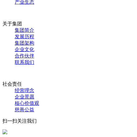
产业生态
关于集团
集团简介
发展历程
集团架构
企业文化
合作伙伴
联系我们
社会责任
经营理念
企业景愿
核心价值观
慈善公益
扫一扫关注我们