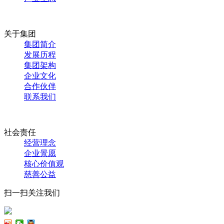
关于集团
集团简介
发展历程
集团架构
企业文化
合作伙伴
联系我们
社会责任
经营理念
企业景愿
核心价值观
慈善公益
扫一扫关注我们