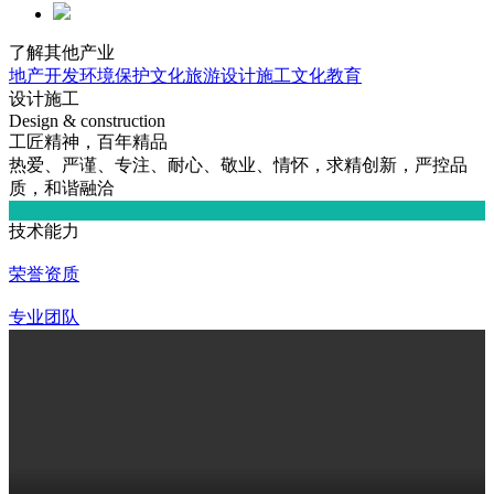
了解其他产业
地产开发
环境保护
文化旅游
设计施工
文化教育
设计施工
Design & construction
工匠精神，百年精品
热爱、严谨、专注、耐心、敬业、情怀，求精创新，严控品
质，和谐融洽
技术能力
荣誉资质
专业团队