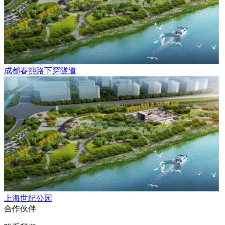
成都春熙路下穿隧道
上海世纪公园
合作伙伴